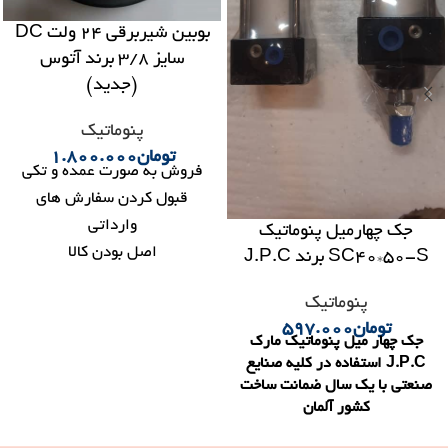
بوبین شیربرقی 24 ولت DC
سایز 3/8 برند آتوس
(جدید)
شیر نورگرن
پنوماتیک
ش
پنوماتیک
ن
1.800.000
شیر 2/2 سایز 3/8 برند
 صورت عمده و تکی
بوخجاست نورگرن جهت استفاده
کردن سفارش های
آب و باد ساخت کشور آلمان
وارداتی
نورگرن 
پنوماتی
ل بودن کالا
ین ترین قیمت
به تمام نقاط کشور
اوره رایگان