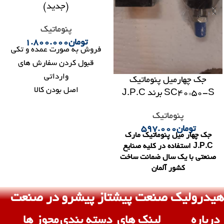
(جدید)
شیر نورگرن
پنوماتیک
ش
پنوماتیک
ن
1.800.000
شیر 2/2 سایز 3/8 برند
 صورت عمده و تکی
بوخجاست نورگرن جهت استفاده
کردن سفارش های
آب و باد ساخت کشور آلمان
وارداتی
نورگرن 
پنوماتی
ل بودن کالا
ین ترین قیمت
به تمام نقاط کشور
اوره رایگان
هیدرولیک صنعت پیشتاز پیشرو در صنعت
درباره
لینک های
دسته بندی
مجوز ها